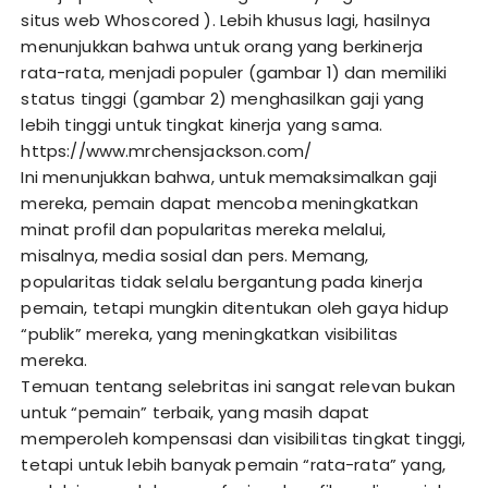
situs web Whoscored ). Lebih khusus lagi, hasilnya
menunjukkan bahwa untuk orang yang berkinerja
rata-rata, menjadi populer (gambar 1) dan memiliki
status tinggi (gambar 2) menghasilkan gaji yang
lebih tinggi untuk tingkat kinerja yang sama.
https://www.mrchensjackson.com/
Ini menunjukkan bahwa, untuk memaksimalkan gaji
mereka, pemain dapat mencoba meningkatkan
minat profil dan popularitas mereka melalui,
misalnya, media sosial dan pers. Memang,
popularitas tidak selalu bergantung pada kinerja
pemain, tetapi mungkin ditentukan oleh gaya hidup
“publik” mereka, yang meningkatkan visibilitas
mereka.
Temuan tentang selebritas ini sangat relevan bukan
untuk “pemain” terbaik, yang masih dapat
memperoleh kompensasi dan visibilitas tingkat tinggi,
tetapi untuk lebih banyak pemain “rata-rata” yang,