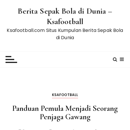
S
Berita Sepak Bola di Dunia –
k
i
Ksafootball
p
Ksafootball.com Situs Kumpulan Berita Sepak Bola
t
di Dunia
o
c
o
n
t
e
n
t
KSAFOOTBALL
Panduan Pemula Menjadi Seorang
Penjaga Gawang