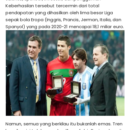
Keberhasilan tersebut tercermin dari total
pendapatan yang dihasilkan oleh lima besar Liga
sepak bola Eropa (Inggris, Prancis, Jerman, Italia, dan
Spanyol) yang pada 2020-21 mencapai 18,1 miliar euro.
Namun, semua yang berkilau itu bukanlah emas. Tren