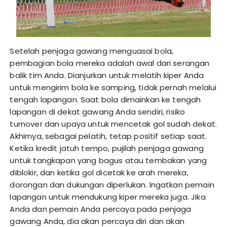
Setelah penjaga gawang menguasai bola,
pembagian bola mereka adalah awal dari serangan
balik tim Anda. Dianjurkan untuk melatih kiper Anda
untuk mengirim bola ke samping, tidak pernah melalui
tengah lapangan. Saat bola dimainkan ke tengah
lapangan di dekat gawang Anda sendiri, risiko
turnover dan upaya untuk mencetak gol sudah dekat.
Akhirnya, sebagai pelatih, tetap positif setiap saat.
Ketika kredit jatuh tempo, pujilah penjaga gawang
untuk tangkapan yang bagus atau tembakan yang
diblokir, dan ketika gol dicetak ke arah mereka,
dorongan dan dukungan diperlukan. Ingatkan pemain
lapangan untuk mendukung kiper mereka juga. Jika
Anda dan pemain Anda percaya pada penjaga
gawang Anda, dia akan percaya diri dan akan