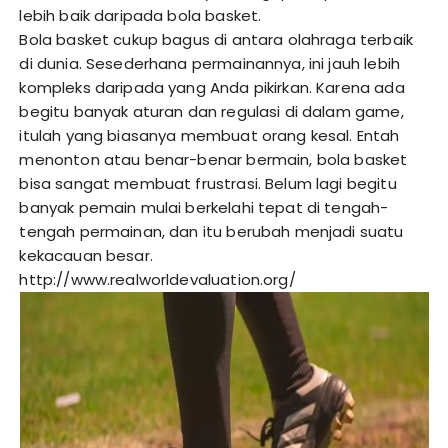
lebih baik daripada bola basket.
Bola basket cukup bagus di antara olahraga terbaik
di dunia. Sesederhana permainannya, ini jauh lebih
kompleks daripada yang Anda pikirkan. Karena ada
begitu banyak aturan dan regulasi di dalam game,
itulah yang biasanya membuat orang kesal. Entah
menonton atau benar-benar bermain, bola basket
bisa sangat membuat frustrasi. Belum lagi begitu
banyak pemain mulai berkelahi tepat di tengah-
tengah permainan, dan itu berubah menjadi suatu
kekacauan besar.
http://www.
realworldevaluation.org
/