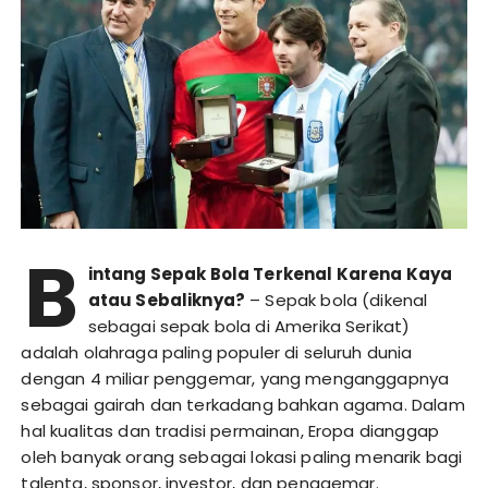
B
intang Sepak Bola Terkenal Karena Kaya
atau Sebaliknya?
– Sepak bola (dikenal
sebagai sepak bola di Amerika Serikat)
adalah olahraga paling populer di seluruh dunia
dengan 4 miliar penggemar, yang menganggapnya
sebagai gairah dan terkadang bahkan agama. Dalam
hal kualitas dan tradisi permainan, Eropa dianggap
oleh banyak orang sebagai lokasi paling menarik bagi
talenta, sponsor, investor, dan penggemar.