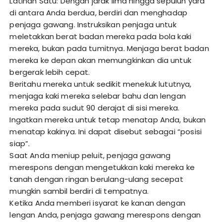
Latihan Satu: Dengan jarak lima hingga sepuluh yard
di antara Anda berdua, berdiri dan menghadap
penjaga gawang. Instruksikan penjaga untuk
meletakkan berat badan mereka pada bola kaki
mereka, bukan pada tumitnya. Menjaga berat badan
mereka ke depan akan memungkinkan dia untuk
bergerak lebih cepat.
Beritahu mereka untuk sedikit menekuk lututnya,
menjaga kaki mereka selebar bahu dan lengan
mereka pada sudut 90 derajat di sisi mereka.
Ingatkan mereka untuk tetap menatap Anda, bukan
menatap kakinya. Ini dapat disebut sebagai “posisi
siap”.
Saat Anda meniup peluit, penjaga gawang
merespons dengan mengetukkan kaki mereka ke
tanah dengan ringan berulang-ulang secepat
mungkin sambil berdiri di tempatnya.
Ketika Anda memberi isyarat ke kanan dengan
lengan Anda, penjaga gawang merespons dengan