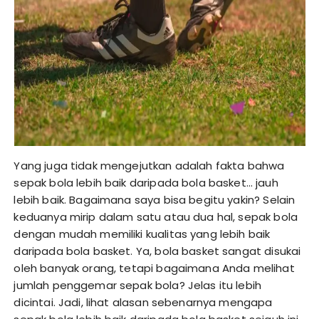
Yang juga tidak mengejutkan adalah fakta bahwa
sepak bola lebih baik daripada bola basket… jauh
lebih baik. Bagaimana saya bisa begitu yakin? Selain
keduanya mirip dalam satu atau dua hal, sepak bola
dengan mudah memiliki kualitas yang lebih baik
daripada bola basket. Ya, bola basket sangat disukai
oleh banyak orang, tetapi bagaimana Anda melihat
jumlah penggemar sepak bola? Jelas itu lebih
dicintai. Jadi, lihat alasan sebenarnya mengapa