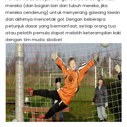
mereka (dan bagian lain dari tubuh mereka, jika
mereka cenderung) untuk menyerang gawang lawan
dan akhirnya mencetak gol. Dengan beberapa
petunjuk dasar yang bermanfaat, setiap orang tua
atau pelatih pemula dapat melatih keterampilan kaki
dengan tim muda.
sbobet