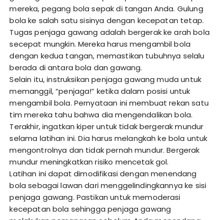
mereka, pegang bola sepak di tangan Anda. Gulung
bola ke salah satu sisinya dengan kecepatan tetap.
Tugas penjaga gawang adalah bergerak ke arah bola
secepat mungkin. Mereka harus mengambil bola
dengan kedua tangan, memastikan tubuhnya selalu
berada di antara bola dan gawang.
Selain itu, instruksikan penjaga gawang muda untuk
memanggil, “penjaga!” ketika dalam posisi untuk
mengambil bola. Pernyataan ini membuat rekan satu
tim mereka tahu bahwa dia mengendalikan bola.
Terakhir, ingatkan kiper untuk tidak bergerak mundur
selama latihan ini. Dia harus melangkah ke bola untuk
mengontrolnya dan tidak pernah mundur. Bergerak
mundur meningkatkan risiko mencetak gol.
Latihan ini dapat dimodifikasi dengan menendang
bola sebagai lawan dari menggelindingkannya ke sisi
penjaga gawang. Pastikan untuk memoderasi
kecepatan bola sehingga penjaga gawang