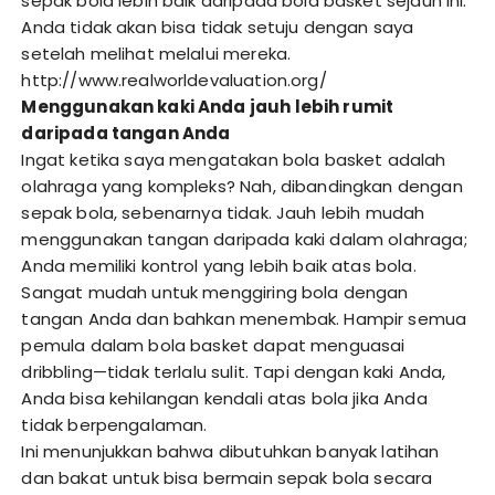
sepak bola lebih baik daripada bola basket sejauh ini.
Anda tidak akan bisa tidak setuju dengan saya
setelah melihat melalui mereka.
http://www.
realworldevaluation
.org/
Menggunakan kaki Anda jauh lebih rumit
daripada tangan Anda
Ingat ketika saya mengatakan bola basket adalah
olahraga yang kompleks? Nah, dibandingkan dengan
sepak bola, sebenarnya tidak. Jauh lebih mudah
menggunakan tangan daripada kaki dalam olahraga;
Anda memiliki kontrol yang lebih baik atas bola.
Sangat mudah untuk menggiring bola dengan
tangan Anda dan bahkan menembak. Hampir semua
pemula dalam bola basket dapat menguasai
dribbling—tidak terlalu sulit. Tapi dengan kaki Anda,
Anda bisa kehilangan kendali atas bola jika Anda
tidak berpengalaman.
Ini menunjukkan bahwa dibutuhkan banyak latihan
dan bakat untuk bisa bermain sepak bola secara