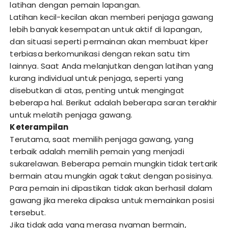
latihan dengan pemain lapangan.
Latihan kecil-kecilan akan memberi penjaga gawang
lebih banyak kesempatan untuk aktif di lapangan,
dan situasi seperti permainan akan membuat kiper
terbiasa berkomunikasi dengan rekan satu tim
lainnya. Saat Anda melanjutkan dengan latihan yang
kurang individual untuk penjaga, seperti yang
disebutkan di atas, penting untuk mengingat
beberapa hal. Berikut adalah beberapa saran terakhir
untuk melatih penjaga gawang.
Keterampilan
Terutama, saat memilih penjaga gawang, yang
terbaik adalah memilih pemain yang menjadi
sukarelawan. Beberapa pemain mungkin tidak tertarik
bermain atau mungkin agak takut dengan posisinya.
Para pemain ini dipastikan tidak akan berhasil dalam
gawang jika mereka dipaksa untuk memainkan posisi
tersebut.
Jika tidak ada yang merasa nyaman bermain,