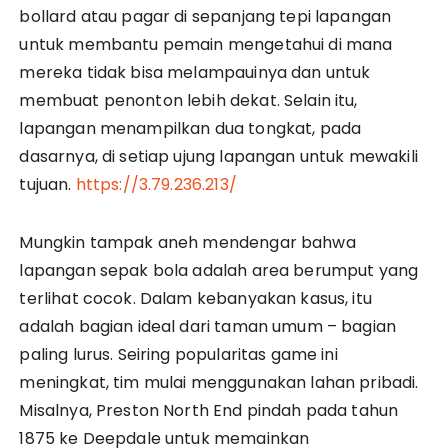
bollard atau pagar di sepanjang tepi lapangan
untuk membantu pemain mengetahui di mana
mereka tidak bisa melampauinya dan untuk
membuat penonton lebih dekat. Selain itu,
lapangan menampilkan dua tongkat, pada
dasarnya, di setiap ujung lapangan untuk mewakili
tujuan.
https://3.79.236.213/
Mungkin tampak aneh mendengar bahwa
lapangan sepak bola adalah area berumput yang
terlihat cocok. Dalam kebanyakan kasus, itu
adalah bagian ideal dari taman umum – bagian
paling lurus. Seiring popularitas game ini
meningkat, tim mulai menggunakan lahan pribadi.
Misalnya, Preston North End pindah pada tahun
1875 ke Deepdale untuk memainkan