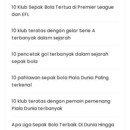
10 Klub Sepak Bola Tertua di Premier League
dan EFL
10 klub teratas dengan gelar Serie A
terbanyak dalam sejarah
10 pencetak gol terbanyak dalam sejarah
sepak bola
10 pahlawan sepak bola Piala Dunia Paling
terkenal
10 klub teratas dengan pemain pemenang
Piala Dunia terbanyak
Apa Liga Sepak Bola Terbaik Di Dunia Hingga