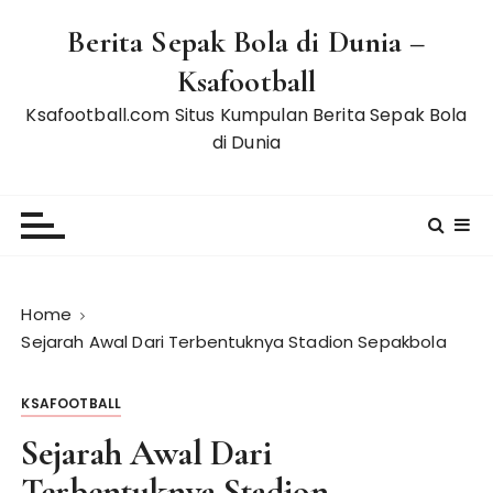
S
Berita Sepak Bola di Dunia –
k
i
Ksafootball
p
Ksafootball.com Situs Kumpulan Berita Sepak Bola
t
di Dunia
o
c
o
n
t
e
n
Home
t
Sejarah Awal Dari Terbentuknya Stadion Sepakbola
KSAFOOTBALL
Sejarah Awal Dari
Terbentuknya Stadion