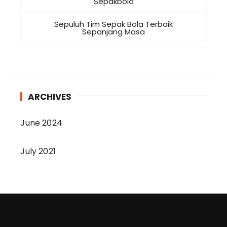
Sepakbola
Sepuluh Tim Sepak Bola Terbaik
Sepanjang Masa
ARCHIVES
June 2024
July 2021