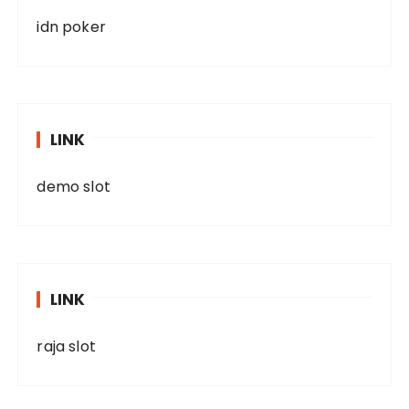
idn poker
LINK
demo slot
LINK
raja slot