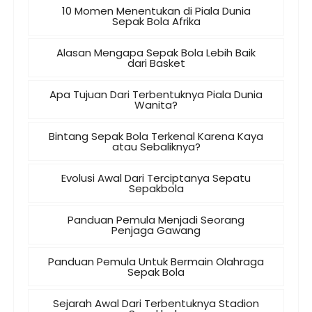
10 Momen Menentukan di Piala Dunia
Sepak Bola Afrika
Alasan Mengapa Sepak Bola Lebih Baik
dari Basket
Apa Tujuan Dari Terbentuknya Piala Dunia
Wanita?
Bintang Sepak Bola Terkenal Karena Kaya
atau Sebaliknya?
Evolusi Awal Dari Terciptanya Sepatu
Sepakbola
Panduan Pemula Menjadi Seorang
Penjaga Gawang
Panduan Pemula Untuk Bermain Olahraga
Sepak Bola
Sejarah Awal Dari Terbentuknya Stadion