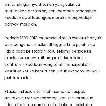
pertandingannya di tanah yang dulunya
merupakan pertanian, dan mempertimbangkan
keadaan awal lapangan, mereka menghadapi
banyak masalah.
Periode 1889-1910 menandai dimulainya era banyak
pembangunan stadion di Inggris; lima puluh klub
liga pindah ke stadion baru selama periode ini.
Stadion umumnya dibangun di daerah kota
centrum – keadaan yang telah menciptakan
kesulitan ketika kebutuhan untuk ekspansi muncul
jauh kemudian.
Stadion-stadion itu relatif sama dari aspek
arsitektur. Mereka menampilkan satu atau dua
tribun tertutup dan teras terbuka mengisi sisa