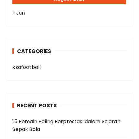
« Jun
CATEGORIES
ksafootball
RECENT POSTS
15 Pemain Paling Berprestasi dalam Sejarah
Sepak Bola