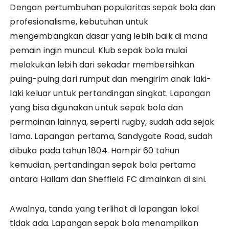
Dengan pertumbuhan popularitas sepak bola dan
profesionalisme, kebutuhan untuk
mengembangkan dasar yang lebih baik di mana
pemain ingin muncul. Klub sepak bola mulai
melakukan lebih dari sekadar membersihkan
puing-puing dari rumput dan mengirim anak laki-
laki keluar untuk pertandingan singkat. Lapangan
yang bisa digunakan untuk sepak bola dan
permainan lainnya, seperti rugby, sudah ada sejak
lama. Lapangan pertama, Sandygate Road, sudah
dibuka pada tahun 1804. Hampir 60 tahun
kemudian, pertandingan sepak bola pertama
antara Hallam dan Sheffield FC dimainkan di sini.
Awalnya, tanda yang terlihat di lapangan lokal
tidak ada. Lapangan sepak bola menampilkan