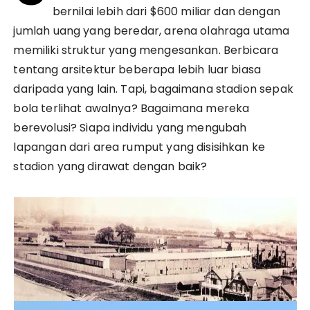
bernilai lebih dari $600 miliar dan dengan
jumlah uang yang beredar, arena olahraga utama
memiliki struktur yang mengesankan. Berbicara
tentang arsitektur beberapa lebih luar biasa
daripada yang lain. Tapi, bagaimana stadion sepak
bola terlihat awalnya? Bagaimana mereka
berevolusi? Siapa individu yang mengubah
lapangan dari area rumput yang disisihkan ke
stadion yang dirawat dengan baik?