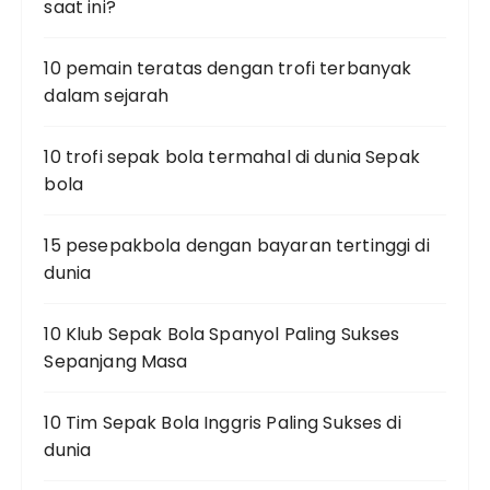
saat ini?
10 pemain teratas dengan trofi terbanyak
dalam sejarah
10 trofi sepak bola termahal di dunia Sepak
bola
15 pesepakbola dengan bayaran tertinggi di
dunia
10 Klub Sepak Bola Spanyol Paling Sukses
Sepanjang Masa
10 Tim Sepak Bola Inggris Paling Sukses di
dunia