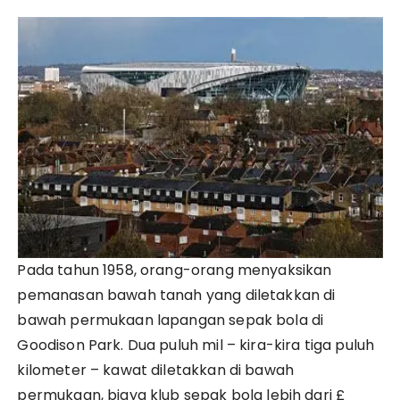
Pada tahun 1958, orang-orang menyaksikan
pemanasan bawah tanah yang diletakkan di
bawah permukaan lapangan sepak bola di
Goodison Park. Dua puluh mil – kira-kira tiga puluh
kilometer – kawat diletakkan di bawah
permukaan, biaya klub sepak bola lebih dari £