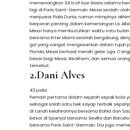
memenangkan 34 trofi luar biasa selama bera
lagi di Paris Saint-Germain. Messi seolah-ol
menjuarai Piala Dunia, namun mimpinya akhir
berperan penting dalam kemenangan La Albic
Messi hanya membutuhkan waktu satu bulan 
bersama Inter Miami setelah bergabung deng
gol yang sangat mengesankan dalam tujuh p
Florida, Messi berhasil meraih gelar Liga. Can
besar bagi Messi, Beckham, dan semua orang
tersebut.
2.Dani Alves
43 piala
Pemain pertama dalam sejarah sepak bola yan
sebagai salah satu bek sayap terbaik sepanja
di tanah kelahirannya bersama Bahia dan Sa
besar di Spanyol bersama Sevilla dan Barcelona
bersama Paris Saint-Germain. Dia juga meme