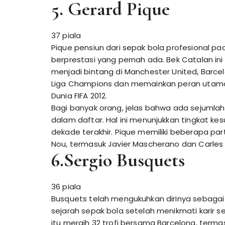
5. Gerard Pique
37 piala
Pique pensiun dari sepak bola profesional p
berprestasi yang pernah ada. Bek Catalan i
menjadi bintang di Manchester United, Barce
Liga Champions dan memainkan peran utama 
Dunia FIFA 2012.
Bagi banyak orang, jelas bahwa ada sejumlah
dalam daftar. Hal ini menunjukkan tingkat ke
dekade terakhir. Pique memiliki beberapa par
Nou, termasuk Javier Mascherano dan Carles 
6.Sergio Busquets
36 piala
Busquets telah mengukuhkan dirinya sebagai
sejarah sepak bola setelah menikmati karir 
itu meraih 32 trofi bersama Barcelona, ​​term