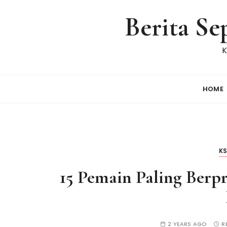
S
Berita Se
k
i
p
K
t
o
c
HOME
o
n
t
e
n
K
t
15 Pemain Paling Berpr
2 YEARS AGO
R