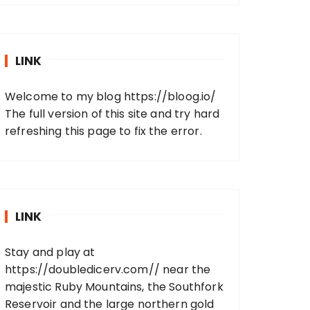
LINK
Welcome to my blog
https://bloog.io/
The full version of this site and try hard
refreshing this page to fix the error.
LINK
Stay and play at
https://doubledicerv.com//
near the
majestic Ruby Mountains, the Southfork
Reservoir and the large northern gold