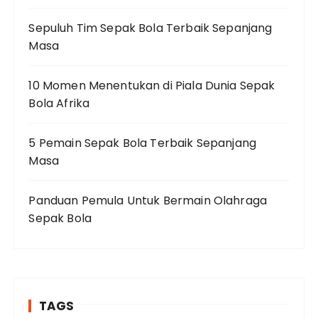
Sepuluh Tim Sepak Bola Terbaik Sepanjang
Masa
10 Momen Menentukan di Piala Dunia Sepak
Bola Afrika
5 Pemain Sepak Bola Terbaik Sepanjang
Masa
Panduan Pemula Untuk Bermain Olahraga
Sepak Bola
TAGS