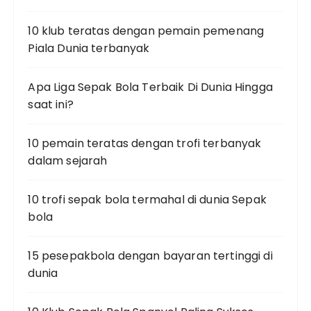
10 klub teratas dengan pemain pemenang
Piala Dunia terbanyak
Apa Liga Sepak Bola Terbaik Di Dunia Hingga
saat ini?
10 pemain teratas dengan trofi terbanyak
dalam sejarah
10 trofi sepak bola termahal di dunia Sepak
bola
15 pesepakbola dengan bayaran tertinggi di
dunia