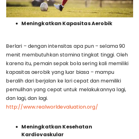
Meningkatkan Kapasitas Aerobik
Berlari – dengan intensitas apa pun – selama 90
menit membutuhkan stamina tingkat tinggi. Oleh
karena itu, pemain sepak bola sering kali memiliki
kapasitas aerobik yang luar biasa – mampu
beralih dari berjalan ke lari cepat dan memiliki
pemulihan yang cepat untuk melakukannya lagi,
dan lagi, dan lagi.
http://www.realworldevaluation.org/
Meningkatkan Kesehatan
Kardiovaskular