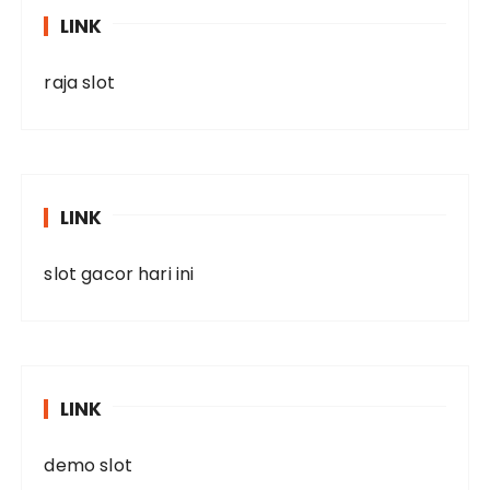
LINK
raja slot
LINK
slot gacor hari ini
LINK
demo slot