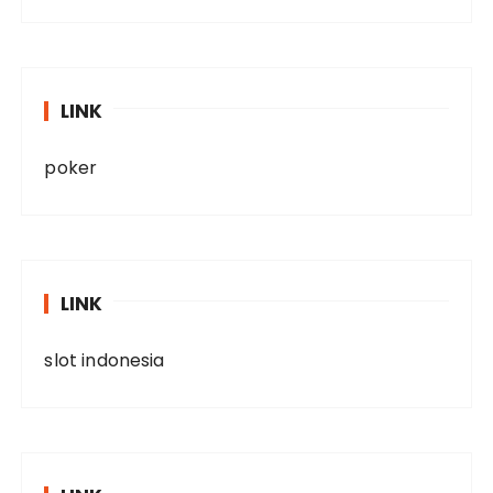
LINK
poker
LINK
slot indonesia