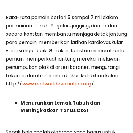
Rata-rata pemain berlari 5 sampai 7 mil dalam
permainan penuh. Berjalan, jogging, dan berlari
secara konstan membantu menjaga detak jantung
para pemain, memberikan latihan kardiovaskular
yang sangat baik. Gerakan konstan ini membantu
pemain memperkuat jantung mereka, melawan
penumpukan plak di arteri koroner, mengurangi
tekanan darah dan membakar kelebihan kalori.
http://
www.realworldevaluation.org
/
Menurunkan Lemak Tubuh dan
Meningkatkan Tonus Otot
Sepak bola adalah olahraga yang bagus untuk