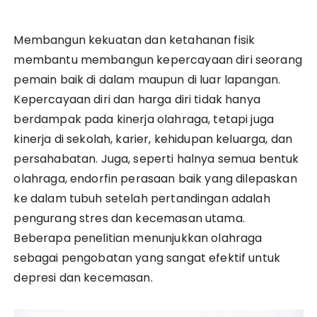
Membangun kekuatan dan ketahanan fisik
membantu membangun kepercayaan diri seorang
pemain baik di dalam maupun di luar lapangan.
Kepercayaan diri dan harga diri tidak hanya
berdampak pada kinerja olahraga, tetapi juga
kinerja di sekolah, karier, kehidupan keluarga, dan
persahabatan. Juga, seperti halnya semua bentuk
olahraga, endorfin perasaan baik yang dilepaskan
ke dalam tubuh setelah pertandingan adalah
pengurang stres dan kecemasan utama.
Beberapa penelitian menunjukkan olahraga
sebagai pengobatan yang sangat efektif untuk
depresi dan kecemasan.