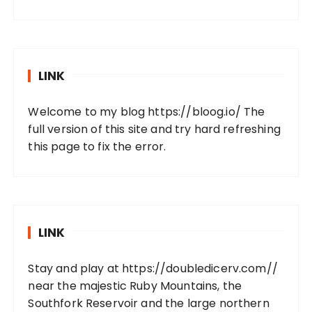
LINK
Welcome to my blog
https://bloog.io/
The
full version of this site and try hard refreshing
this page to fix the error.
LINK
Stay and play at
https://doubledicerv.com//
near the majestic Ruby Mountains, the
Southfork Reservoir and the large northern