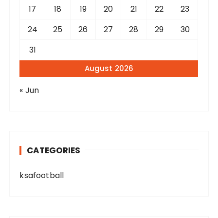
17
18
19
20
21
22
23
24
25
26
27
28
29
30
31
August 2026
« Jun
CATEGORIES
ksafootball