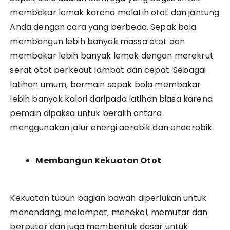
membakar lemak karena melatih otot dan jantung
Anda dengan cara yang berbeda. Sepak bola
membangun lebih banyak massa otot dan
membakar lebih banyak lemak dengan merekrut
serat otot berkedut lambat dan cepat. Sebagai
latihan umum, bermain sepak bola membakar
lebih banyak kalori daripada latihan biasa karena
pemain dipaksa untuk beralih antara
menggunakan jalur energi aerobik dan anaerobik.
Membangun Kekuatan Otot
Kekuatan tubuh bagian bawah diperlukan untuk
menendang, melompat, menekel, memutar dan
berputar dan juga membentuk dasar untuk